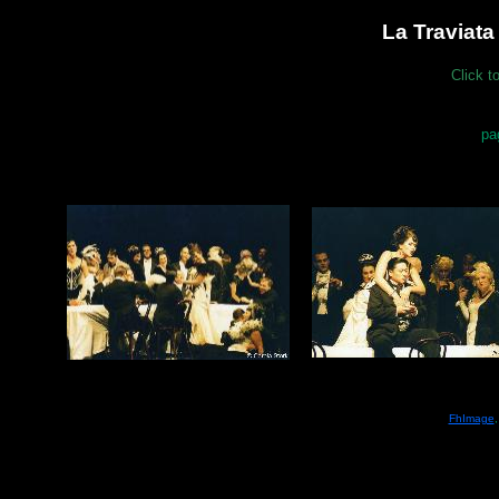
La Traviata
Click t
pa
FhImage