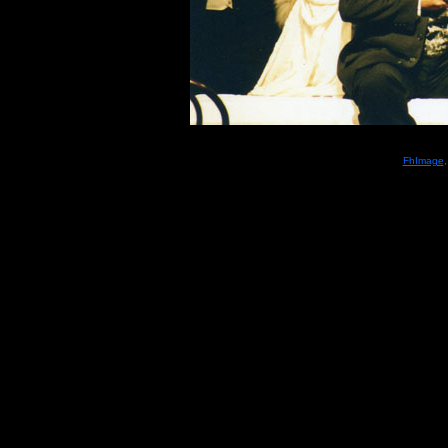
FhImage