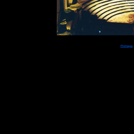
FhImage