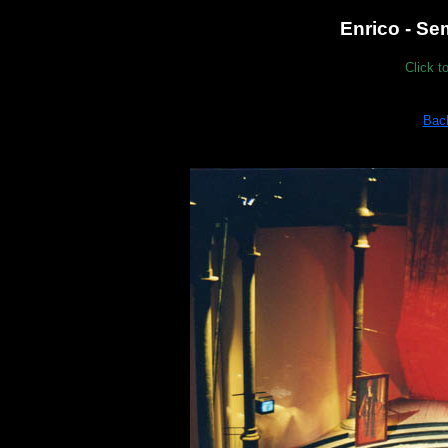
Enrico - S
Click t
Bac