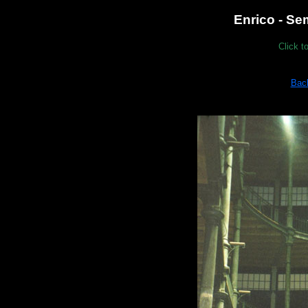
Enrico - S
Click t
Bac