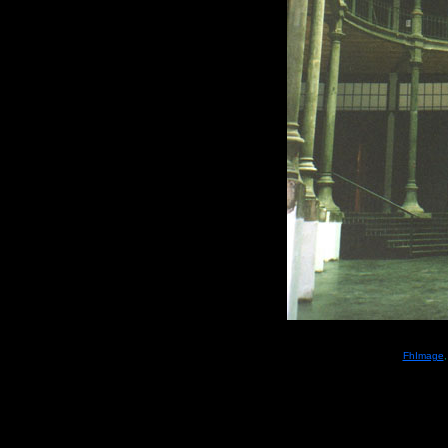
FhImage