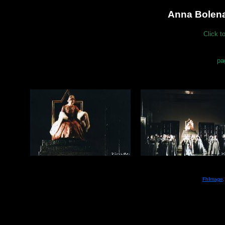
Anna Bolena
Click t
pa
FhImage